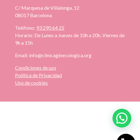
C/ Marquesa de Villalonga, 12
08017 Barcelona
Teléfono:
93 290 64 25
Horario: De Lunes a Jueves de 10h a 20h, Viernes de
9h a 15h
Email:
info@clinicaginecologica.org
Condiciones de uso
Política de Privacidad
Uso de cookies
// Tracking WhatsApp document.addEventListener('click',
function(event) { const target = event.target; // Detectar clic en
"Abrir chat" if
(target.className?.includes('joinchat__open__text') ||
target.textContent?.trim() === 'Abrir chat') {