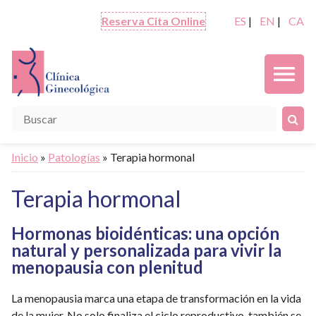
Reserva Cita Online
ES
|
EN
|
CA
menu
Inicio
»
Patologías
» Terapia hormonal
Terapia hormonal
Hormonas bioidénticas: una opción
natural y personalizada para vivir la
menopausia con plenitud
La menopausia marca una etapa de transformación en la vida
de la mujer. No solo finaliza el ciclo reproductivo, también se